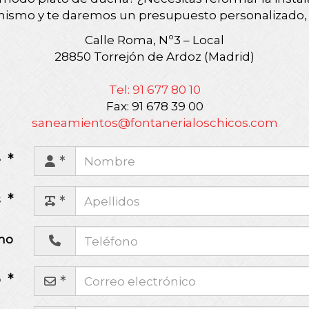
ismo y te daremos un presupuesto personalizado, 
Calle Roma, Nº3 – Local
28850 Torrejón de Ardoz (Madrid)
Tel: 91 677 80 10
Fax: 91 678 39 00
saneamientos@fontanerialoschicos.com
e
s
no
o