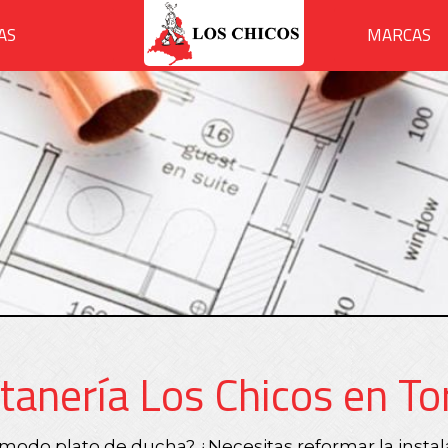
AS
MARCAS
tanería Los Chicos en To
odo plato de ducha? ¿Necesitas reformar la instala