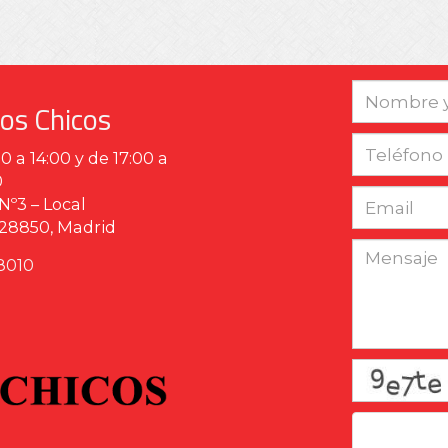
os Chicos
 a 14:00 y de 17:00 a
0
Nº3 – Local
28850,
Madrid
8010
Condicion