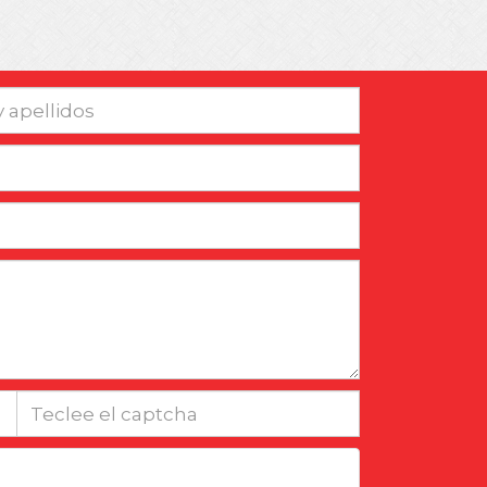
captcha
es legales